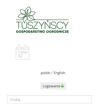
TYDZIEŃ
32
polski
/
English
Logowanie