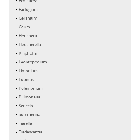
Echinacea
Farfugium
Geranium
Geum
Heuchera
Heucherella
Kniphofia
Leontopodium
Limonium
Lupinus
Polemonium
Pulmonaria
Senecio
Summerina
Tiarella
Tradescantia