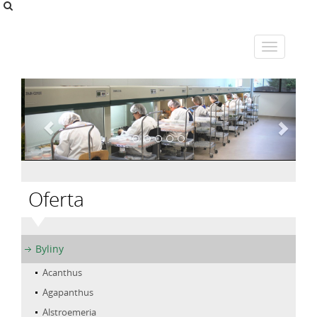
Oferta
Byliny
Acanthus
Agapanthus
Alstroemeria