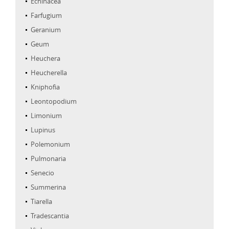
Echinacea
Farfugium
Geranium
Geum
Heuchera
Heucherella
Kniphofia
Leontopodium
Limonium
Lupinus
Polemonium
Pulmonaria
Senecio
Summerina
Tiarella
Tradescantia