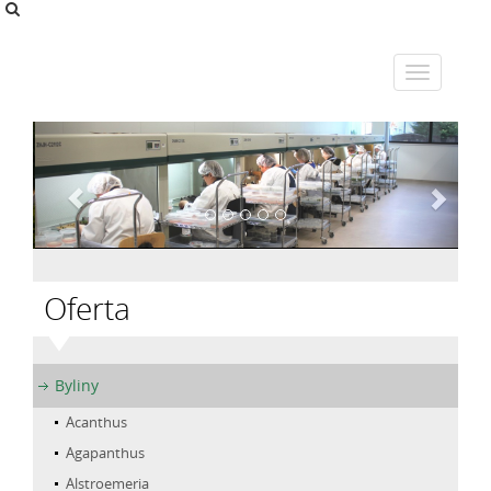
Oferta
Byliny
Acanthus
Agapanthus
Alstroemeria