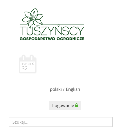
TYDZIEŃ
32
polski
/
English
Logowanie