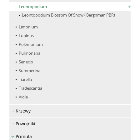
Leontopodium
Leontopodium Blossom Of Snow (‘Berghman’PBR)
Limonium
Lupinus
Polemonium
Pulmonaria
Senecio
Summerina
Tiarella
Tradescantia
Viola
Krzewy
Powojniki
Primula