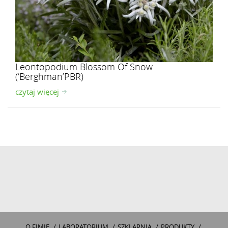
Leontopodium Blossom Of Snow
(‘Berghman’PBR)
czytaj więcej
O FIMIE
/
LABORATORIUM
/
SZKLARNIA
/
PRODUKTY
/