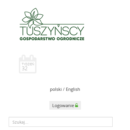
TYDZIEŃ
32
polski
/
English
Logowanie