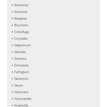
Anemone
Astrantia
Bergenia
Brunnera
Cimicifuga
Corydalis
Delphinium
Dianella
Dicentra
Echinacea
Farfugium
Geranium
Geum
Heuchera
Heucherella
Kniphofia