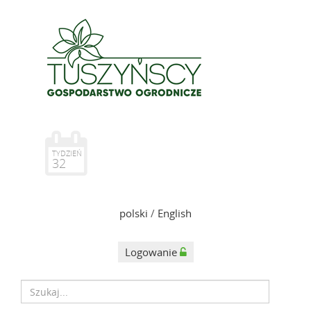
TYDZIEŃ
32
polski
/
English
Logowanie