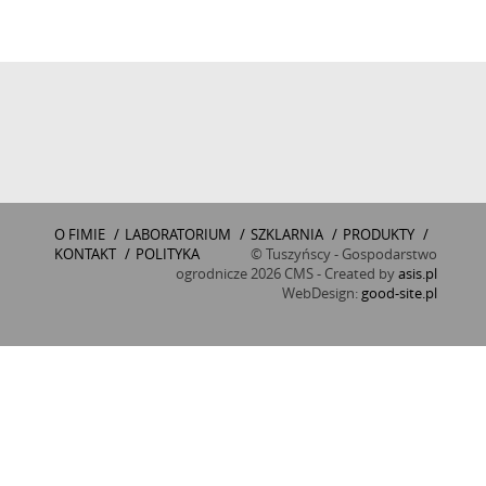
O FIMIE
/
LABORATORIUM
/
SZKLARNIA
/
PRODUKTY
/
KONTAKT
/
POLITYKA
© Tuszyńscy - Gospodarstwo
ogrodnicze 2026 CMS - Created by
asis.pl
WebDesign:
good-site.pl