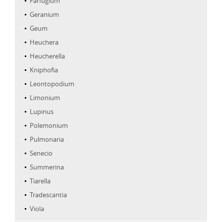
Farfugium
Geranium
Geum
Heuchera
Heucherella
Kniphofia
Leontopodium
Limonium
Lupinus
Polemonium
Pulmonaria
Senecio
Summerina
Tiarella
Tradescantia
Viola