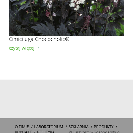
Cimicifuga Chococholic®
czytaj więcej
O FIMIE
/
LABORATORIUM
/
SZKLARNIA
/
PRODUKTY
/
KONTAKT
/
POLITYKA
© Tuszyńscy - Gospodarstwo