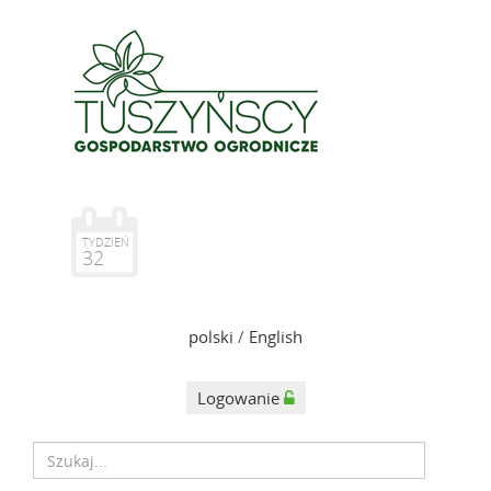
TYDZIEŃ
32
polski
/
English
Logowanie