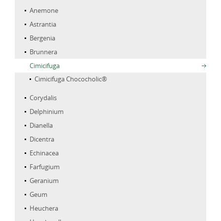
Anemone
Astrantia
Bergenia
Brunnera
Cimicifuga
Cimicifuga Chococholic®
Corydalis
Delphinium
Dianella
Dicentra
Echinacea
Farfugium
Geranium
Geum
Heuchera