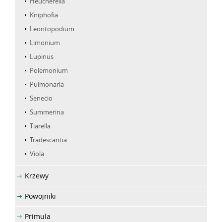
Heucherella
Kniphofia
Leontopodium
Limonium
Lupinus
Polemonium
Pulmonaria
Senecio
Summerina
Tiarella
Tradescantia
Viola
Krzewy
Powojniki
Primula