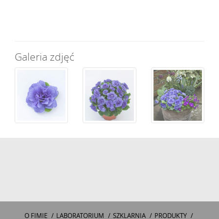
Galeria zdjęć
O FIMIE
/
LABORATORIUM
/
SZKLARNIA
/
PRODUKTY
/