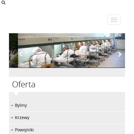
Oferta
Byliny
Krzewy
Powojniki