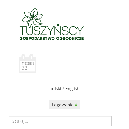
TYDZIEŃ
32
polski
/
English
Logowanie